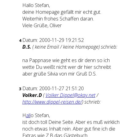
Hallo Stefan,
deine Homepage gefällt mir echt gut.
Weiterhin frohes Schaffen daran.
Viele Grüße, Oliver
Datum: 2000-11-29 19:21:52
4
D.S.
( keine Email / keine Homepage) schrieb:
na Pappnase wie geht es dir denn so ich
wette Du weißt nicht wer dir hier schreibt
aber grüße Silvia von mir Gruß D.S.
Datum: 2000-11-27 21:51:20
3
Volker.D
(
Volker.Dippel@okay.net
/
http://www.dippel-reisen.de/
) schrieb:
H
all
o Stefan,
ist doch toll Deine Seite. Aber es muß wirklich
noch etwas Inhalt rein. Aber gut fine ich die
Extras wie Z.B das Gästebuch.