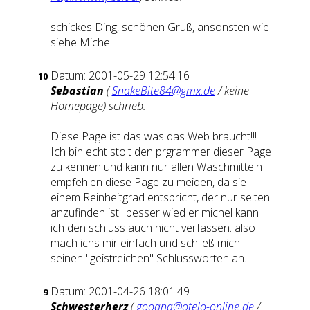
schickes Ding, schönen Gruß, ansonsten wie
siehe Michel
Datum: 2001-05-29 12:54:16
10
Sebastian
(
SnakeBite84@gmx.de
/ keine
Homepage) schrieb:
Diese Page ist das was das Web braucht!!!
Ich bin echt stolt den prgrammer dieser Page
zu kennen und kann nur allen Waschmitteln
empfehlen diese Page zu meiden, da sie
einem Reinheitgrad entspricht, der nur selten
anzufinden ist!! besser wied er michel kann
ich den schluss auch nicht verfassen. also
mach ichs mir einfach und schließ mich
seinen "geistreichen" Schlussworten an.
Datum: 2001-04-26 18:01:49
9
Schwesterherz
(
gooana@otelo-online.de
/