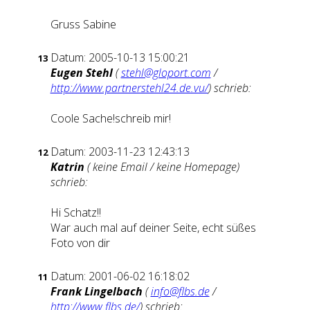
Gruss Sabine
Datum: 2005-10-13 15:00:21
13
Eugen Stehl
(
stehl@gloport.com
/
http://www.partnerstehl24.de.vu/
) schrieb:
Coole Sache!schreib mir!
Datum: 2003-11-23 12:43:13
12
Katrin
( keine Email / keine Homepage)
schrieb:
Hi Schatz!!
War auch mal auf deiner Seite, echt süßes
Foto von dir
Datum: 2001-06-02 16:18:02
11
Frank Lingelbach
(
info@flbs.de
/
http://www.flbs.de/
) schrieb: